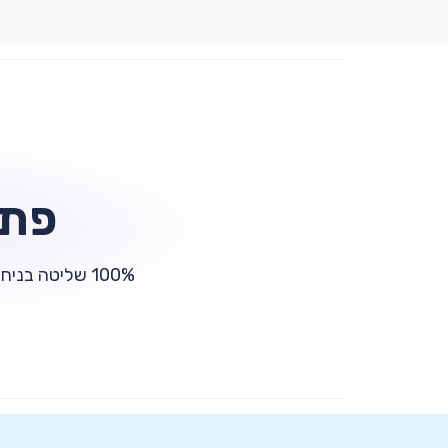
פתר
100% שליטה בניחוח! מדלפק הקבלה, עד כל חדר וחדר. הפתרון האידאלי לניהול ריחות ואוירה נעימה.