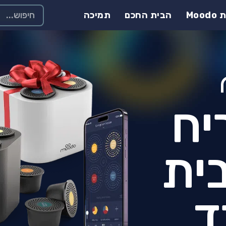
Moo
הבית החכם
תמיכה
יח
ית
ד