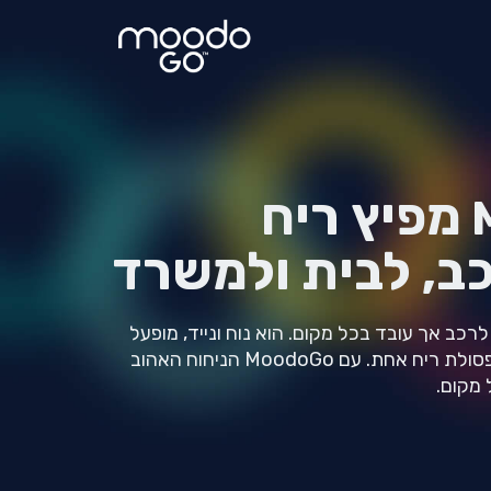
מפיץ ריח
ב, לבית ולמשרד
ח MoodoGo תוכנן לרכב אך עובד בכל מקום. הוא נוח ונייד, מופעל
באמצעות כבל USB ומכיל קפסולת ריח אחת. עם MoodoGo הניחוח האהוב
 מקום.