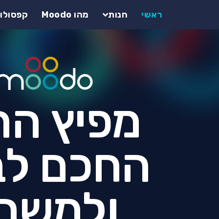
ראשי
חנות
מהו Moodo
קפסולות do
מפיץ הר
החכם לב
ולמשר