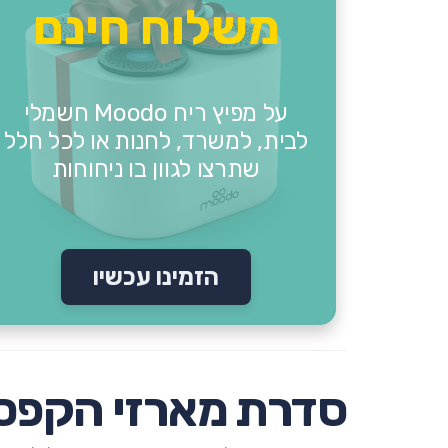
משלוח חינם
על מפיץ ריח Moodo חשמלי
לבית, למשרד, לחנות או לכל חלל
שתרצו לגוון בו ניחוחות
הזמינו עכשיו
סדרת מארזי הקפסולות